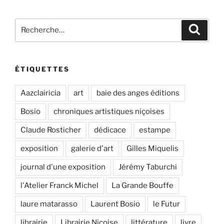
Recherche
Recher
pour
:
ÉTIQUETTES
Aazclairicia
art
baie des anges éditions
Bosio
chroniques artistiques niçoises
Claude Rosticher
dédicace
estampe
exposition
galerie d'art
Gilles Miquelis
journal d'une exposition
Jérémy Taburchi
l'Atelier Franck Michel
La Grande Bouffe
laure matarasso
Laurent Bosio
le Futur
librairie
Librairie Niçoise
littérature
livre