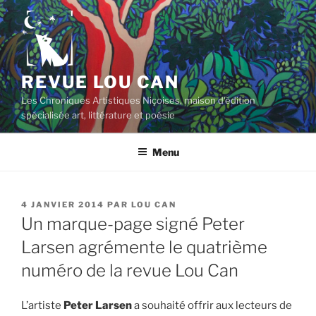
Aller
au
contenu
principal
REVUE LOU CAN
Les Chroniques Artistiques Niçoises, maison d'édition
spécialisée art, littérature et poésie
Menu
PUBLIÉ
4 JANVIER 2014
PAR
LOU CAN
LE
Un marque-page signé Peter
Larsen agrémente le quatrième
numéro de la revue Lou Can
L’artiste
Peter Larsen
a souhaité offrir aux lecteurs de