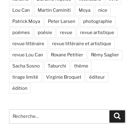
Lou Can
Martin Caminiti
Moya
nice
Patrick Moya
Peter Larsen
photographie
poèmes
poésie
revue
revue artistique
revue littéraire
revue littéraire et artistique
revue Lou Can
Roxane Petitier
Rémy Saglier
Sacha Sosno
Taburchi
thème
tirage limité
Virginie Broquet
éditeur
édition
Recherche
Recher
pour
: