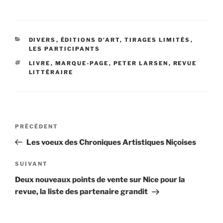
CATÉGORIES
DIVERS
,
ÉDITIONS D'ART, TIRAGES LIMITÉS
,
LES PARTICIPANTS
ÉTIQUETTES
LIVRE
,
MARQUE-PAGE
,
PETER LARSEN
,
REVUE
LITTÉRAIRE
Navigation
Article
PRÉCÉDENT
de
précédent
Les voeux des Chroniques Artistiques Niçoises
l’article
Article
SUIVANT
suivant
Deux nouveaux points de vente sur Nice pour la
revue, la liste des partenaire grandit