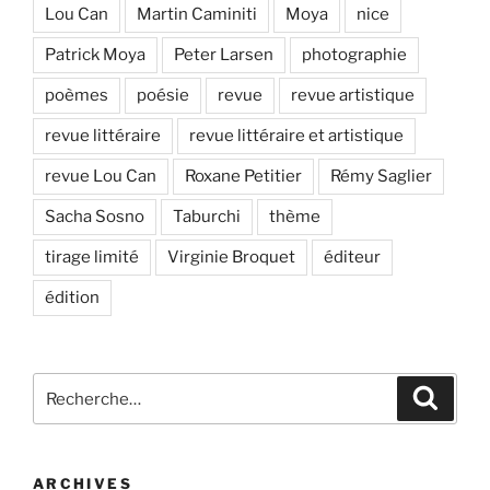
Lou Can
Martin Caminiti
Moya
nice
Patrick Moya
Peter Larsen
photographie
poèmes
poésie
revue
revue artistique
revue littéraire
revue littéraire et artistique
revue Lou Can
Roxane Petitier
Rémy Saglier
Sacha Sosno
Taburchi
thème
tirage limité
Virginie Broquet
éditeur
édition
Recherche
Recher
pour
:
ARCHIVES