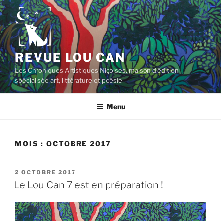
Aller
au
contenu
principal
REVUE LOU CAN
Les Chroniques Artistiques Niçoises, maison d'édition
spécialisée art, littérature et poésie
Menu
MOIS :
OCTOBRE 2017
PUBLIÉ
2 OCTOBRE 2017
LE
Le Lou Can 7 est en préparation !