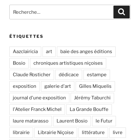
Recherche
Recher
pour
:
ÉTIQUETTES
Aazclairicia
art
baie des anges éditions
Bosio
chroniques artistiques niçoises
Claude Rosticher
dédicace
estampe
exposition
galerie d'art
Gilles Miquelis
journal d'une exposition
Jérémy Taburchi
l'Atelier Franck Michel
La Grande Bouffe
laure matarasso
Laurent Bosio
le Futur
librairie
Librairie Niçoise
littérature
livre