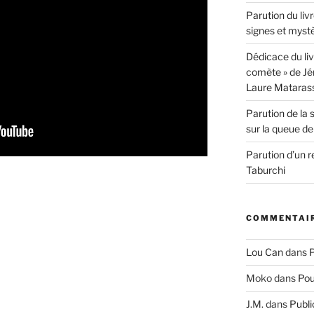
Parution du livr
signes et myst
Dédicace du liv
comète » de Jér
Laure Mataras
Parution de la 
sur la queue d
Parution d’un 
Taburchi
COMMENTAIR
Lou Can
dans
P
Moko
dans
Pou
J.M.
dans
Publi