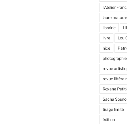
l'Atelier Fran
laure matara
librairie
Li
livre
Lou 
nice
Patr
photographie
revue artisti
revue littérair
Roxane Petiti
Sacha Sosno
tirage limité
édition