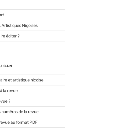
art
 Artistiques Niçoises
re éditer ?
r
U CAN
aire et artistique niçoise
 à la revue
evue ?
 numéros de la revue
 revue au format PDF