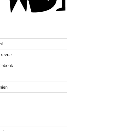
hi
a revue
acebook
nien