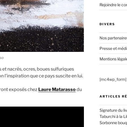
Rejoindre le co
DIVERS
Nos partenaire
Presse et médi
so
Mentions légal
s et nacrés, ocres, boues sulfuriques
n l’inspiration que ce pays suscite en lui.
[mc4wp_form]
seront exposés chez
Laure Matarasso
du
ARTICLES R
Signature du li
Taburchi à la Li
Sorbonne bouqu