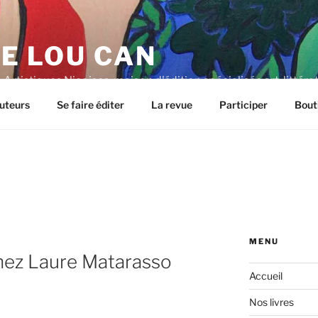
E LOU CAN
Artistiques Niçoises, maison d'édition spécialisée art, littéra
uteurs
Se faire éditer
La revue
Participer
Bout
MENU
hez Laure Matarasso
Accueil
Nos livres