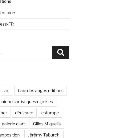
ations
entaires
ress-FR
Recherche
art
baie des anges éditions
oniques artistiques niçoises
cher
dédicace
estampe
galerie d'art
Gilles Miquelis
 exposition
Jérémy Taburchi