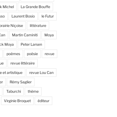
ck Michel
La Grande Bouffe
sso
Laurent Bosio
le Futur
brairie Niçoise
littérature
Can
Martin Caminiti
Moya
ick Moya
Peter Larsen
poèmes
poésie
revue
que
revue littéraire
e et artistique
revue Lou Can
er
Rémy Saglier
Taburchi
thème
Virginie Broquet
éditeur