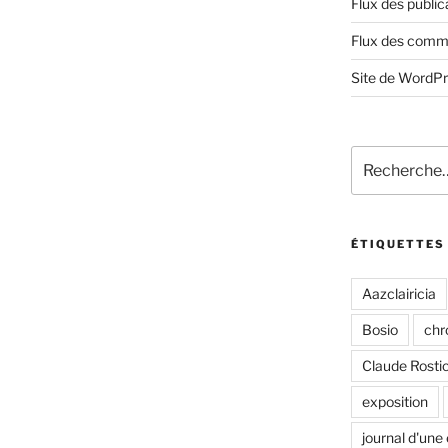
Flux des public
Flux des comm
Site de WordP
Recherche
pour
:
ÉTIQUETTES
Aazclairicia
Bosio
chr
Claude Rosti
exposition
journal d'une