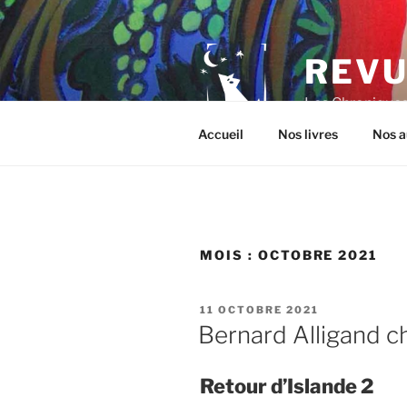
Aller
au
contenu
REVU
principal
Les Chroniques 
Accueil
Nos livres
Nos a
MOIS :
OCTOBRE 2021
PUBLIÉ
11 OCTOBRE 2021
LE
Bernard Alligand c
Retour d’Islande 2