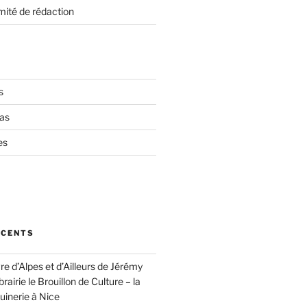
mité de rédaction
s
as
es
ÉCENTS
vre d’Alpes et d’Ailleurs de Jérémy
brairie le Brouillon de Culture – la
inerie à Nice