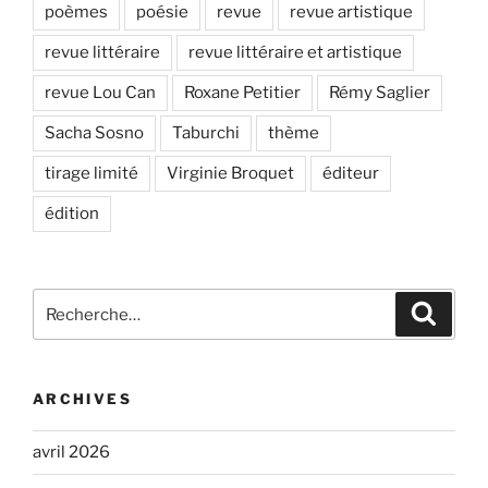
poèmes
poésie
revue
revue artistique
revue littéraire
revue littéraire et artistique
revue Lou Can
Roxane Petitier
Rémy Saglier
Sacha Sosno
Taburchi
thème
tirage limité
Virginie Broquet
éditeur
édition
Recherche
Recher
pour
:
ARCHIVES
avril 2026