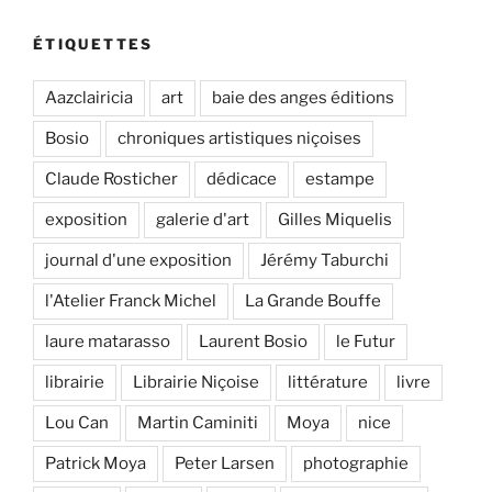
ÉTIQUETTES
Aazclairicia
art
baie des anges éditions
Bosio
chroniques artistiques niçoises
Claude Rosticher
dédicace
estampe
exposition
galerie d'art
Gilles Miquelis
journal d'une exposition
Jérémy Taburchi
l'Atelier Franck Michel
La Grande Bouffe
laure matarasso
Laurent Bosio
le Futur
librairie
Librairie Niçoise
littérature
livre
Lou Can
Martin Caminiti
Moya
nice
Patrick Moya
Peter Larsen
photographie