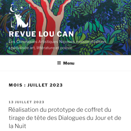
Aller
au
contenu
principal
REVUE LOU CAN
Les Chroniques Artistiques Niçoises, maison d'édition
spécialisée art, littérature et poésie
Menu
MOIS :
JUILLET 2023
PUBLIÉ
13 JUILLET 2023
LE
Réalisation du prototype de coffret du
tirage de tête des Dialogues du Jour et de
la Nuit