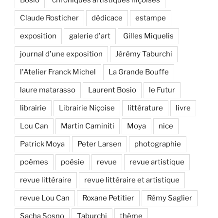
Bosio
chroniques artistiques niçoises
Claude Rosticher
dédicace
estampe
exposition
galerie d'art
Gilles Miquelis
journal d'une exposition
Jérémy Taburchi
l'Atelier Franck Michel
La Grande Bouffe
laure matarasso
Laurent Bosio
le Futur
librairie
Librairie Niçoise
littérature
livre
Lou Can
Martin Caminiti
Moya
nice
Patrick Moya
Peter Larsen
photographie
poèmes
poésie
revue
revue artistique
revue littéraire
revue littéraire et artistique
revue Lou Can
Roxane Petitier
Rémy Saglier
Sacha Sosno
Taburchi
thème