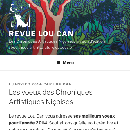
Aller
au
contenu
principal
REVUE LOU CAN
Les Chroniques Artistiques Niçoises, maison d'édition
spécialisée art, littérature et poésie
Menu
PUBLIÉ
1 JANVIER 2014
PAR
LOU CAN
LE
Les voeux des Chroniques
Artistiques Niçoises
Le revue Lou Can vous adresse
ses meilleurs voeux
pour l’année 2014
. Souhaitons qu’elle soit créative et