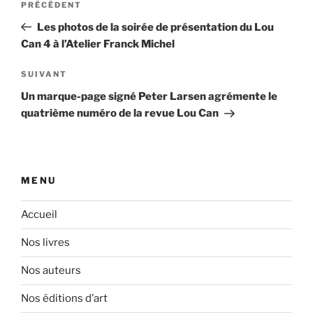
Article
PRÉCÉDENT
de
précédent
Les photos de la soirée de présentation du Lou
l’article
Can 4 à l’Atelier Franck Michel
Article
SUIVANT
suivant
Un marque-page signé Peter Larsen agrémente le
quatrième numéro de la revue Lou Can
MENU
Accueil
Nos livres
Nos auteurs
Nos éditions d’art