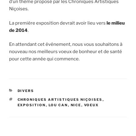
d’un thème proposé par les Chroniques Artistiques
Niçoises.
La première exposition devrait avoir lieu vers
le milieu
de 2014
.
En attendant cet événement, nous vous souhaitons à
nouveau nos meilleurs voeux de bonheur et de santé
pour cette année qui commence.
CATÉGORIES
DIVERS
ÉTIQUETTES
CHRONIQUES ARTISTIQUES NIÇOISES
,
EXPOSITION
,
LOU CAN
,
NICE
,
VOEUX
Navigation