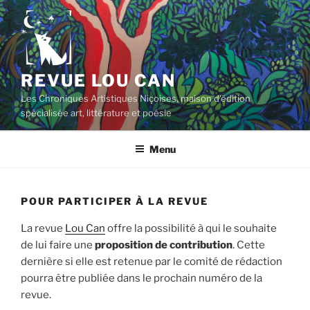
Aller
au
contenu
principal
REVUE LOU CAN
Les Chroniques Artistiques Niçoises, maison d'édition
spécialisée art, littérature et poésie
Menu
POUR PARTICIPER À LA REVUE
La revue
Lou Can
offre la possibilité à qui le souhaite
de lui faire une
proposition de contribution
. Cette
dernière si elle est retenue par le comité de rédaction
pourra être publiée dans le prochain numéro de la
revue.