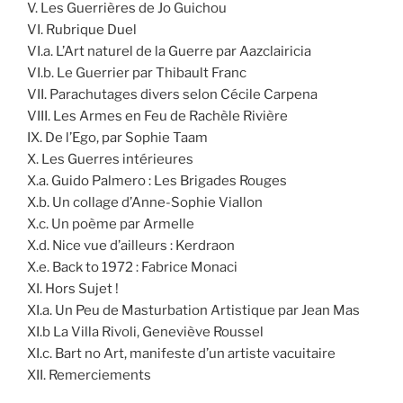
V. Les Guerrières de Jo Guichou
VI. Rubrique Duel
VI.a. L’Art naturel de la Guerre par Aazclairicia
VI.b. Le Guerrier par Thibault Franc
VII. Parachutages divers selon Cécile Carpena
VIII. Les Armes en Feu de Rachèle Rivière
IX. De l’Ego, par Sophie Taam
X. Les Guerres intérieures
X.a. Guido Palmero : Les Brigades Rouges
X.b. Un collage d’Anne-Sophie Viallon
X.c. Un poème par Armelle
X.d. Nice vue d’ailleurs : Kerdraon
X.e. Back to 1972 : Fabrice Monaci
XI. Hors Sujet !
XI.a. Un Peu de Masturbation Artistique par Jean Mas
XI.b La Villa Rivoli, Geneviève Roussel
XI.c. Bart no Art, manifeste d’un artiste vacuitaire
XII. Remerciements