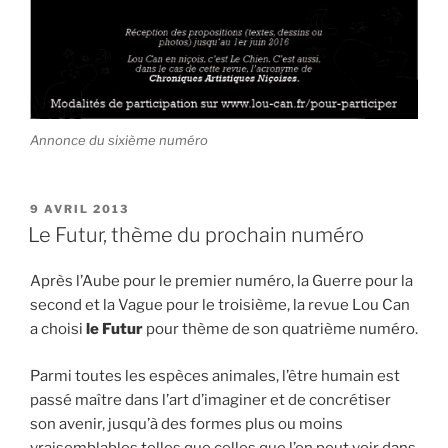
Annonce du sixième numéro
PUBLIÉ
9 AVRIL 2013
LE
Le Futur, thème du prochain numéro
Après l’Aube pour le premier numéro, la Guerre pour la
second et la Vague pour le troisième, la revue Lou Can
a choisi
le Futur
pour thème de son quatrième numéro.
Parmi toutes les espèces animales, l’être humain est
passé maître dans l’art d’imaginer et de concrétiser
son avenir, jusqu’à des formes plus ou moins
vraisemblables telles que celles que l’on peut voir dans