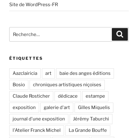
Site de WordPress-FR
Recherche
Recher
pour
:
ÉTIQUETTES
Aazclairicia
art
baie des anges éditions
Bosio
chroniques artistiques niçoises
Claude Rosticher
dédicace
estampe
exposition
galerie d'art
Gilles Miquelis
journal d'une exposition
Jérémy Taburchi
l'Atelier Franck Michel
La Grande Bouffe