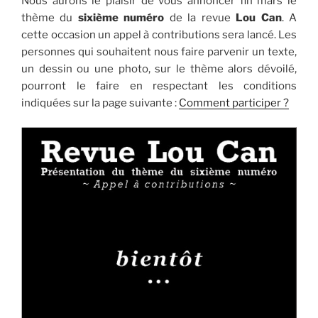
Nous aurons le plaisir de vous annoncer fin mars le
thème du
sixième numéro
de la revue
Lou Can
. A
cette occasion un appel à contributions sera lancé. Les
personnes qui souhaitent nous faire parvenir un texte,
un dessin ou une photo, sur le thème alors dévoilé,
pourront le faire en respectant les conditions
indiquées sur la page suivante :
Comment participer ?