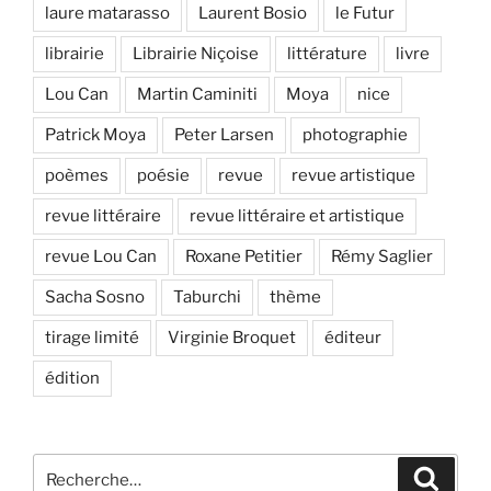
laure matarasso
Laurent Bosio
le Futur
librairie
Librairie Niçoise
littérature
livre
Lou Can
Martin Caminiti
Moya
nice
Patrick Moya
Peter Larsen
photographie
poèmes
poésie
revue
revue artistique
revue littéraire
revue littéraire et artistique
revue Lou Can
Roxane Petitier
Rémy Saglier
Sacha Sosno
Taburchi
thème
tirage limité
Virginie Broquet
éditeur
édition
Recherche
Recher