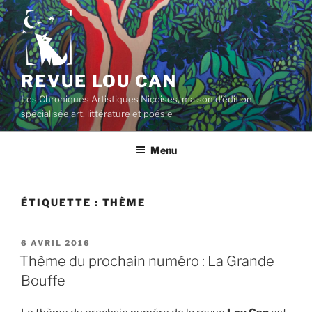
Aller
au
contenu
principal
REVUE LOU CAN
Les Chroniques Artistiques Niçoises, maison d'édition
spécialisée art, littérature et poésie
Menu
ÉTIQUETTE :
THÈME
PUBLIÉ
6 AVRIL 2016
LE
Thème du prochain numéro : La Grande
Bouffe