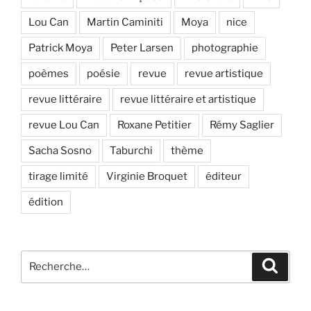
Lou Can
Martin Caminiti
Moya
nice
Patrick Moya
Peter Larsen
photographie
poèmes
poésie
revue
revue artistique
revue littéraire
revue littéraire et artistique
revue Lou Can
Roxane Petitier
Rémy Saglier
Sacha Sosno
Taburchi
thème
tirage limité
Virginie Broquet
éditeur
édition
Recherche
Recher
pour
: