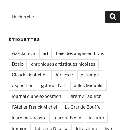
Recherche
Recher
pour
:
ÉTIQUETTES
Aazclairicia
art
baie des anges éditions
Bosio
chroniques artistiques niçoises
Claude Rosticher
dédicace
estampe
exposition
galerie d'art
Gilles Miquelis
journal d'une exposition
Jérémy Taburchi
l'Atelier Franck Michel
La Grande Bouffe
laure matarasso
Laurent Bosio
le Futur
librairie
Librairie Niçoise
littérature
livre