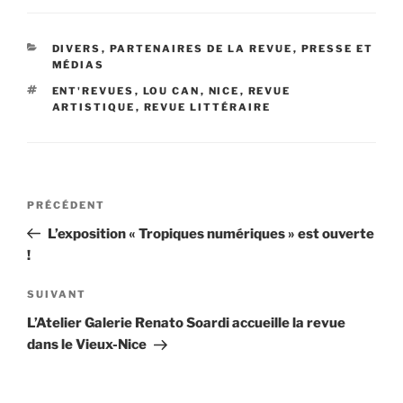
CATÉGORIES
DIVERS
,
PARTENAIRES DE LA REVUE
,
PRESSE ET
MÉDIAS
ÉTIQUETTES
ENT'REVUES
,
LOU CAN
,
NICE
,
REVUE
ARTISTIQUE
,
REVUE LITTÉRAIRE
Navigation
Article
PRÉCÉDENT
de
précédent
L’exposition « Tropiques numériques » est ouverte
l’article
!
Article
SUIVANT
suivant
L’Atelier Galerie Renato Soardi accueille la revue
dans le Vieux-Nice