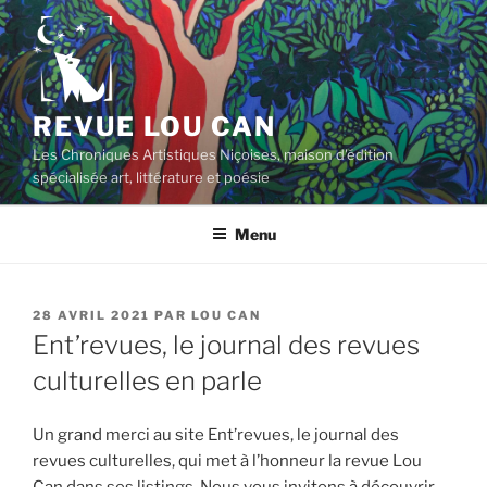
Aller
au
contenu
principal
REVUE LOU CAN
Les Chroniques Artistiques Niçoises, maison d'édition
spécialisée art, littérature et poésie
Menu
PUBLIÉ
28 AVRIL 2021
PAR
LOU CAN
LE
Ent’revues, le journal des revues
culturelles en parle
Un grand merci au site Ent’revues, le journal des
revues culturelles, qui met à l’honneur la revue Lou