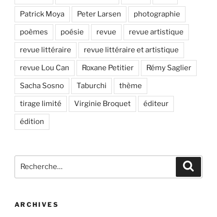
Patrick Moya
Peter Larsen
photographie
poèmes
poésie
revue
revue artistique
revue littéraire
revue littéraire et artistique
revue Lou Can
Roxane Petitier
Rémy Saglier
Sacha Sosno
Taburchi
thème
tirage limité
Virginie Broquet
éditeur
édition
Recherche
Recher
pour
:
ARCHIVES