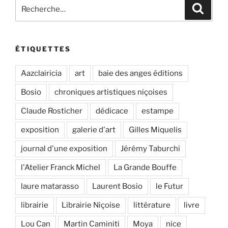
Recherche
Recher
pour
:
ÉTIQUETTES
Aazclairicia
art
baie des anges éditions
Bosio
chroniques artistiques niçoises
Claude Rosticher
dédicace
estampe
exposition
galerie d'art
Gilles Miquelis
journal d'une exposition
Jérémy Taburchi
l'Atelier Franck Michel
La Grande Bouffe
laure matarasso
Laurent Bosio
le Futur
librairie
Librairie Niçoise
littérature
livre
Lou Can
Martin Caminiti
Moya
nice