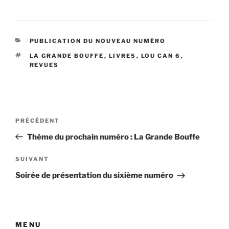
CATÉGORIES
PUBLICATION DU NOUVEAU NUMÉRO
ÉTIQUETTES
LA GRANDE BOUFFE
,
LIVRES
,
LOU CAN 6
,
REVUES
Navigation
Article
PRÉCÉDENT
de
précédent
Thème du prochain numéro : La Grande Bouffe
l’article
Article
SUIVANT
suivant
Soirée de présentation du sixième numéro
MENU