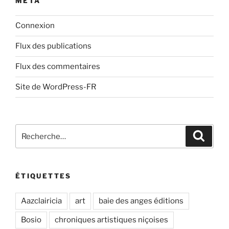
MÉTA
Connexion
Flux des publications
Flux des commentaires
Site de WordPress-FR
Recherche
Recher
pour
:
ÉTIQUETTES
Aazclairicia
art
baie des anges éditions
Bosio
chroniques artistiques niçoises