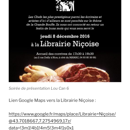
Soirée de présentation Lou Can 6
Lien Google Maps vers la Librairie Niçoise :
https://www.google.fr/
maps/place/
Librairie+Niçoise/
@43.7018667,7.2754969,17z/
data=!3m1!4b1!4m5!3m4!1s0x1