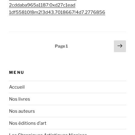
2cddaba965a1187:0xd27c1ead
1df55810!8m2!3d43.7018667!
4d7.2776856
Pagination
Page
Page
1
suiv
des
publications
MENU
Accueil
Nos livres
Nos auteurs
Nos éditions d’art