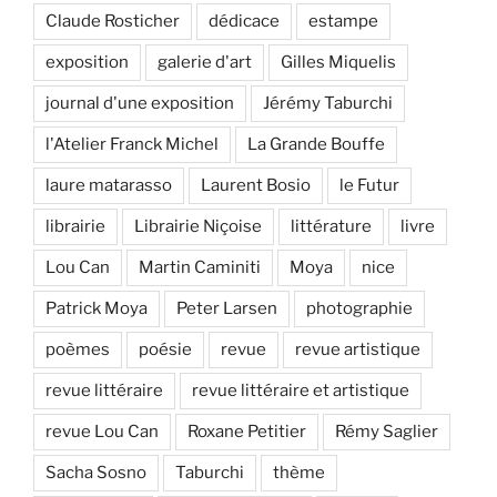
Claude Rosticher
dédicace
estampe
exposition
galerie d'art
Gilles Miquelis
journal d'une exposition
Jérémy Taburchi
l'Atelier Franck Michel
La Grande Bouffe
laure matarasso
Laurent Bosio
le Futur
librairie
Librairie Niçoise
littérature
livre
Lou Can
Martin Caminiti
Moya
nice
Patrick Moya
Peter Larsen
photographie
poèmes
poésie
revue
revue artistique
revue littéraire
revue littéraire et artistique
revue Lou Can
Roxane Petitier
Rémy Saglier
Sacha Sosno
Taburchi
thème