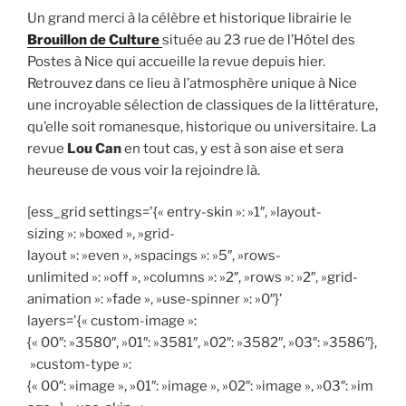
Un grand merci à la célèbre et historique librairie le
Brouillon de Culture
située au 23 rue de l’Hôtel des
Postes à Nice qui accueille la revue depuis hier.
Retrouvez dans ce lieu à l’atmosphère unique à Nice
une incroyable sélection de classiques de la littérature,
qu’elle soit romanesque, historique ou universitaire. La
revue
Lou Can
en tout cas, y est à son aise et sera
heureuse de vous voir la rejoindre là.
[ess_grid settings='{« entry-skin »: »1″, »layout-
sizing »: »boxed », »grid-
layout »: »even », »spacings »: »5″, »rows-
unlimited »: »off », »columns »: »2″, »rows »: »2″, »grid-
animation »: »fade », »use-spinner »: »0″}’
layers='{« custom-image »:
{« 00″: »3580″, »01″: »3581″, »02″: »3582″, »03″: »3586″},
»custom-type »:
{« 00″: »image », »01″: »image », »02″: »image », »03″: »im