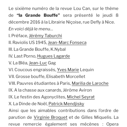
Le sixième numéro de la revue Lou Can, sur le thème
de
“la Grande Bouffe”
sera présenté le jeudi 8
décembre 2016 à la Librairie Niçoise, rue Defly à Nice.
En voici déjà le menu…
I. Préface,
Jérémy Taburchi
II. Raviolis US 1945,
Jean-Marc Fonseca
III. La Grande Bouffe, K.Nybal
IV. Last Porno,
Hugues Lagarde
V. La Bléa,
Jean-Luc
Gag
VI. Coucous engraissés,
Yves Marie
Lequin
VII. Grosse bouffe, Elisabeth Morcellet
VIII. Pauvres étudiantes à Paris,
Marilia de Laroche
IX. A la chasse aux canards, Jérôme Aviron
IX. Le festin des Agonyclites,
Michel Seyrat
X. La Dinde de Noël,
Patrick Mendjisky
Ainsi que les aimables contributions dans l’ordre de
parution de
Virginie Broquet
et de Gilles Miquelis. La
revue remercie également ses mécènes : Opera