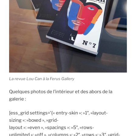
La revue Lou Can à la Ferus Gallery
Quelques photos de l’intérieur et des abors de la
galerie :
[ess_grid settings='{« entry-skin »: »1″, »layout-
sizing »: »boxed », »grid-
layout »: »even », »spacings »: »5″, »rows-
unlimited »: »off », »columns »: »2″, »rows »: »3″, »grid-