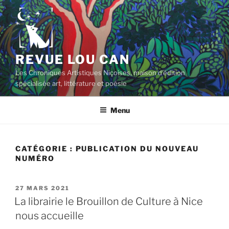
Aller
au
contenu
principal
REVUE LOU CAN
Les Chroniques Artistiques Niçoises, maison d'édition
spécialisée art, littérature et poésie
Menu
CATÉGORIE :
PUBLICATION DU NOUVEAU
NUMÉRO
PUBLIÉ
27 MARS 2021
LE
La librairie le Brouillon de Culture à Nice
nous accueille