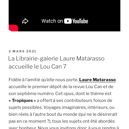
PUBLIÉ
2 MARS 2021
LE
La Librairie-galerie Laure Matarasso
accueille le Lou Can 7
Fidèle à l’amitié qu’elle nous porte,
Laure Matarasso
accueille le premier dépôt de la revue Lou Can et de
son septième numéro. Cet opus, dont le thème est
« Tropiques »
a offert à ses contributeurs foison de
sujets possibles. Voyages imaginaires, intérieurs, ou
bien réels à l’autre bout du monde (qui ne le désirerait
pas en ce moment ?), tous les sujets ont été abordés
avec bonheur. Nous vous invitons donc à vous rendre à