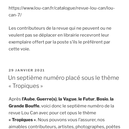
https://www.lou-can.fr/catalogue/revue-lou-can/lou-
can-7/
Les contributeurs de la revue qui ne peuvent ou ne
veulent pas se déplacer en librairie recevront leur
exemplaire offert par la poste s’ils le préfèrent par
cette voie.
PUBLIÉ
29 JANVIER 2021
LE
Un septième numéro placé sous le thème
« Tropiques »
Après
l’Aube
,
Guerre(s)
,
la Vague
,
le Futur
,
Bosio
,
la
Grande Bouffe
, voici donc le septième numéro de la
revue Lou Can avec pour cet opus le thème
« Tropiques »
. Nous pouvons vous l’assurer, nos
aimables contributeurs, artistes, photographes, poètes