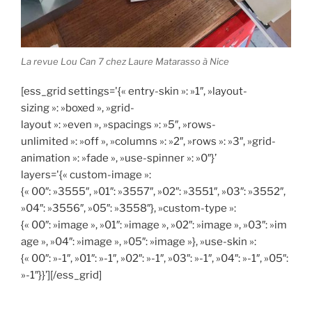
La revue Lou Can 7 chez Laure Matarasso à Nice
[ess_grid settings='{« entry-skin »: »1″, »layout-
sizing »: »boxed », »grid-
layout »: »even », »spacings »: »5″, »rows-
unlimited »: »off », »columns »: »2″, »rows »: »3″, »grid-
animation »: »fade », »use-spinner »: »0″}’
layers='{« custom-image »:
{« 00″: »3555″, »01″: »3557″, »02″: »3551″, »03″: »3552″,
»04″: »3556″, »05″: »3558″}, »custom-type »:
{« 00″: »image », »01″: »image », »02″: »image », »03″: »im
age », »04″: »image », »05″: »image »}, »use-skin »:
{« 00″: »-1″, »01″: »-1″, »02″: »-1″, »03″: »-1″, »04″: »-1″, »05″:
»-1″}}’][/ess_grid]