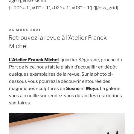
age »}, »use-skin »:
{« 00″: »-1″, »01″: »-1″, »02″: »-1″, »03″: »-1″}}’][/ess_grid]
PUBLIÉ
26 MARS 2021
LE
Retrouvez la revue à l’Atelier Franck
Michel
L’Atelier Franck Michel
, quartier Ségurane, proche du
Port de Nice, nous fait le plaisir d’accueillir en dépôt
quelques exemplaires de la revue. Sur la photo ci-
dessous vous pourrez la découvrir entourée des
magnifiques sculptures de
Sosno
et
Moya
. La galerie
vous accueille sur rendez-vous durant les restrictions
sanitaires.