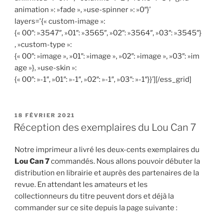
animation »: »fade », »use-spinner »: »0″}’
layers='{« custom-image »:
{« 00″: »3547″, »01″: »3565″, »02″: »3564″, »03″: »3545″}
, »custom-type »:
{« 00″: »image », »01″: »image », »02″: »image », »03″: »im
age »}, »use-skin »:
{« 00″: »-1″, »01″: »-1″, »02″: »-1″, »03″: »-1″}}’][/ess_grid]
PUBLIÉ
18 FÉVRIER 2021
LE
Réception des exemplaires du Lou Can 7
Notre imprimeur a livré les deux-cents exemplaires du
Lou Can 7
commandés. Nous allons pouvoir débuter la
distribution en librairie et auprès des partenaires de la
revue. En attendant les amateurs et les
collectionneurs du titre peuvent dors et déjà la
commander sur ce site depuis la page suivante :