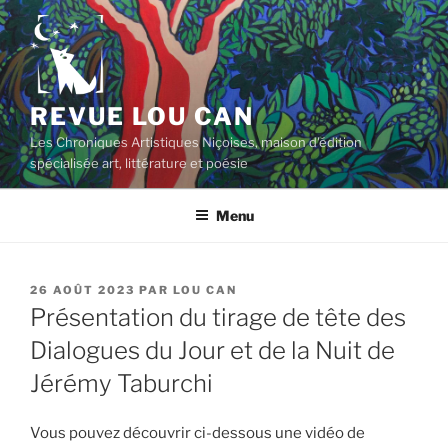
Aller
au
contenu
principal
REVUE LOU CAN
Les Chroniques Artistiques Niçoises, maison d'édition
spécialisée art, littérature et poésie
Menu
PUBLIÉ
26 AOÛT 2023
PAR
LOU CAN
LE
Présentation du tirage de tête des
Dialogues du Jour et de la Nuit de
Jérémy Taburchi
Vous pouvez découvrir ci-dessous une vidéo de