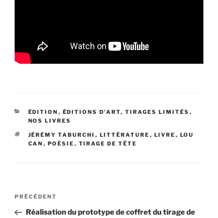
CATÉGORIES
ÉDITION
,
ÉDITIONS D'ART, TIRAGES LIMITÉS
,
NOS LIVRES
ÉTIQUETTES
JÉRÉMY TABURCHI
,
LITTÉRATURE
,
LIVRE
,
LOU
CAN
,
POÉSIE
,
TIRAGE DE TÊTE
Navigation
Article
PRÉCÉDENT
de
précédent
Réalisation du prototype de coffret du tirage de