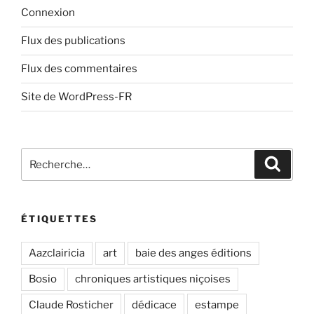
Connexion
Flux des publications
Flux des commentaires
Site de WordPress-FR
Recherche
Recher
pour
:
ÉTIQUETTES
Aazclairicia
art
baie des anges éditions
Bosio
chroniques artistiques niçoises
Claude Rosticher
dédicace
estampe