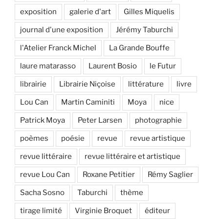
exposition
galerie d'art
Gilles Miquelis
journal d'une exposition
Jérémy Taburchi
l'Atelier Franck Michel
La Grande Bouffe
laure matarasso
Laurent Bosio
le Futur
librairie
Librairie Niçoise
littérature
livre
Lou Can
Martin Caminiti
Moya
nice
Patrick Moya
Peter Larsen
photographie
poèmes
poésie
revue
revue artistique
revue littéraire
revue littéraire et artistique
revue Lou Can
Roxane Petitier
Rémy Saglier
Sacha Sosno
Taburchi
thème
tirage limité
Virginie Broquet
éditeur