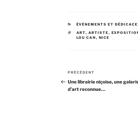
CATÉGORIES
ÉVÉNEMENTS ET DÉDICAC
ÉTIQUETTES
ART
,
ARTISTE
,
EXPOSITIO
LOU CAN
,
NICE
Navigation
Article
PRÉCÉDENT
de
précédent
Une librairie niçoise, une galeri
d’art reconnue…
l’article