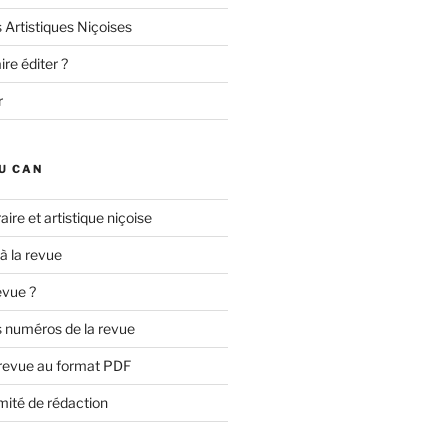
 Artistiques Niçoises
re éditer ?
r
U CAN
aire et artistique niçoise
 à la revue
evue ?
 numéros de la revue
 revue au format PDF
mité de rédaction