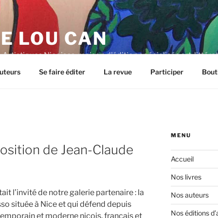
E LOU CAN
Artistiques Niçoises, maison d'édition spécialisée art, littéra
uteurs
Se faire éditer
La revue
Participer
Bout
MENU
position de Jean-Claude
Accueil
Nos livres
ait l’invité de notre galerie partenaire : la
Nos auteurs
so située à Nice et qui défend depuis
Nos éditions d’
temporain et moderne niçois, français et