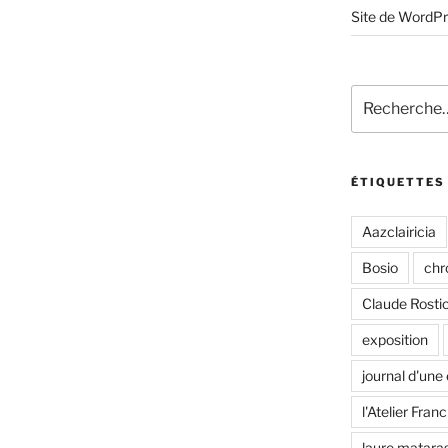
Site de WordP
Recherche
pour
:
ÉTIQUETTES
Aazclairicia
Bosio
chr
Claude Rosti
exposition
journal d'une
l'Atelier Fran
laure matara