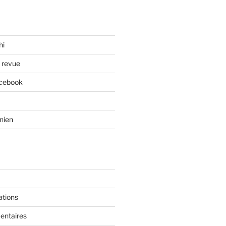
hi
a revue
acebook
nien
ations
entaires