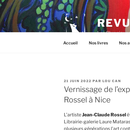
Aller
au
contenu
REVU
principal
Les Chroniques 
Accueil
Nos livres
Nos a
PUBLIÉ
21 JUIN 2022
PAR
LOU CAN
LE
Vernissage de l’ex
Rossel à Nice
L’artiste
Jean-Claude Rossel
ét
Librairie-galerie Laure Mataras
plusieurs générations l’art con