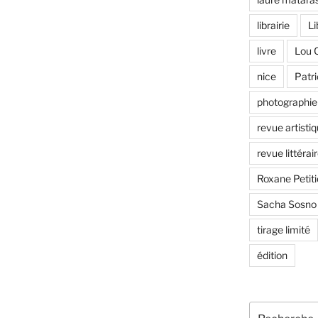
librairie
Li
livre
Lou 
nice
Patr
photographie
revue artisti
revue littérair
Roxane Petiti
Sacha Sosno
tirage limité
édition
Recherche