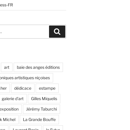
ress-FR
Recherche
art
baie des anges éditions
oniques artistiques niçoises
cher
dédicace
estampe
galerie d'art
Gilles Miquelis
 exposition
Jérémy Taburchi
ck Michel
La Grande Bouffe
sso
Laurent Bosio
le Futur