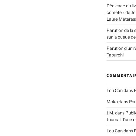
Dédicace du liv
comète » de Jér
Laure Mataras
Parution de la 
sur la queue d
Parution d’un 
Taburchi
COMMENTAIR
Lou Can
dans
P
Moko
dans
Pou
J.M.
dans
Publi
Journal d’une e
Lou Can
dans
P