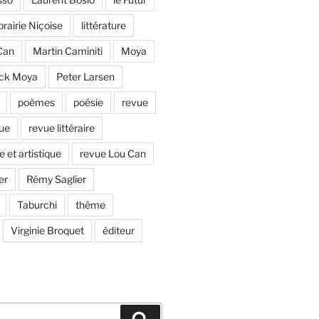
brairie Niçoise
littérature
Can
Martin Caminiti
Moya
ick Moya
Peter Larsen
poèmes
poésie
revue
que
revue littéraire
e et artistique
revue Lou Can
er
Rémy Saglier
Taburchi
thème
Virginie Broquet
éditeur
Recherche