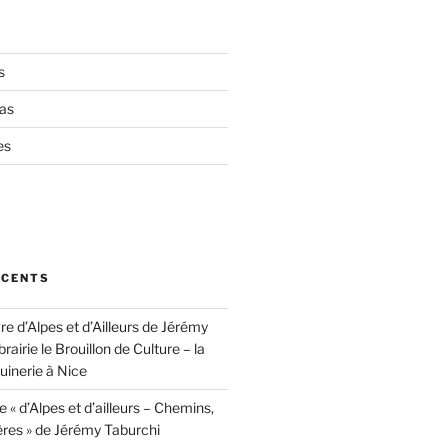
s
as
es
ÉCENTS
vre d’Alpes et d’Ailleurs de Jérémy
brairie le Brouillon de Culture – la
inerie à Nice
e « d’Alpes et d’ailleurs – Chemins,
ères » de Jérémy Taburchi