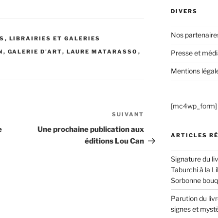
DIVERS
Nos partenaire
ES
,
LIBRAIRIES ET GALERIES
N
,
GALERIE D'ART
,
LAURE MATARASSO
,
Presse et médi
Mentions légal
[mc4wp_form]
SUIVANT
Article
suivant
e
Une prochaine publication aux
ARTICLES R
éditions Lou Can
Signature du li
Taburchi à la Li
Sorbonne bouqu
Parution du livr
signes et myst