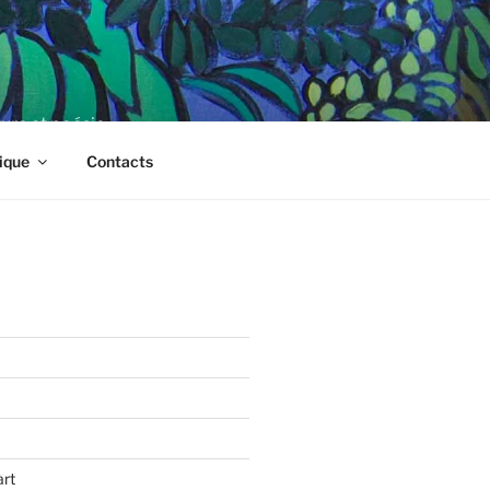
ture et poésie
ique
Contacts
art