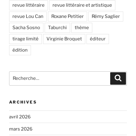
revue littéraire
revue littéraire et artistique
revue Lou Can
Roxane Petitier
Rémy Saglier
Sacha Sosno
Taburchi
thème
tirage limité
Virginie Broquet
éditeur
édition
Recherche
Recher
pour
:
ARCHIVES
avril 2026
mars 2026