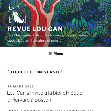
Aller
au
contenu
principal
REVUE LOU CAN
Les Chroniques Artistiques Niçoises, maison d'édition
spécialisée art, littérature et poésie
Menu
ÉTIQUETTE :
UNIVERSITÉ
PUBLIÉ
28 MARS 2021
LE
Lou Can s’invite à la bibliothèque
d’Harvard à Boston