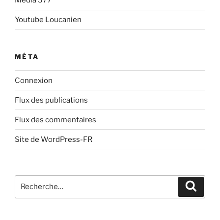
Media 377
Youtube Loucanien
MÉTA
Connexion
Flux des publications
Flux des commentaires
Site de WordPress-FR
Recherche
Recher
pour
: