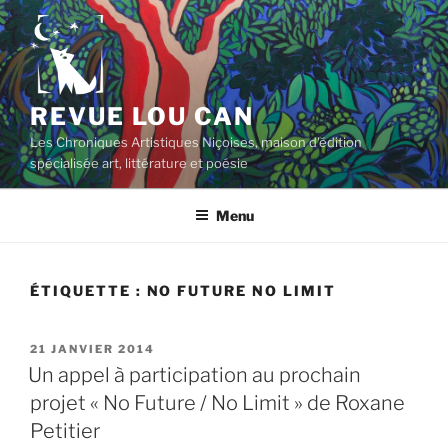
Aller
au
contenu
principal
REVUE LOU CAN
Les Chroniques Artistiques Niçoises, maison d'édition
spécialisée art, littérature et poésie
Menu
ÉTIQUETTE :
NO FUTURE NO LIMIT
PUBLIÉ
21 JANVIER 2014
LE
Un appel à participation au prochain
projet « No Future / No Limit » de Roxane
Petitier