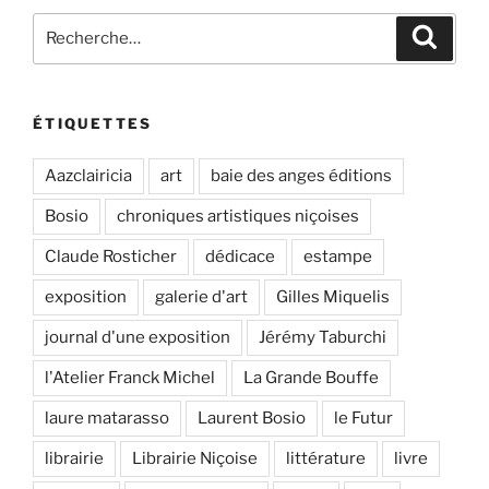
Recherche
Recher
pour
:
ÉTIQUETTES
Aazclairicia
art
baie des anges éditions
Bosio
chroniques artistiques niçoises
Claude Rosticher
dédicace
estampe
exposition
galerie d'art
Gilles Miquelis
journal d'une exposition
Jérémy Taburchi
l'Atelier Franck Michel
La Grande Bouffe
laure matarasso
Laurent Bosio
le Futur
librairie
Librairie Niçoise
littérature
livre