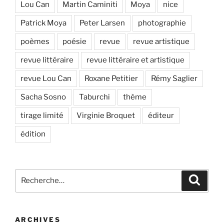
Lou Can
Martin Caminiti
Moya
nice
Patrick Moya
Peter Larsen
photographie
poèmes
poésie
revue
revue artistique
revue littéraire
revue littéraire et artistique
revue Lou Can
Roxane Petitier
Rémy Saglier
Sacha Sosno
Taburchi
thème
tirage limité
Virginie Broquet
éditeur
édition
Recherche
Recher
pour
:
ARCHIVES