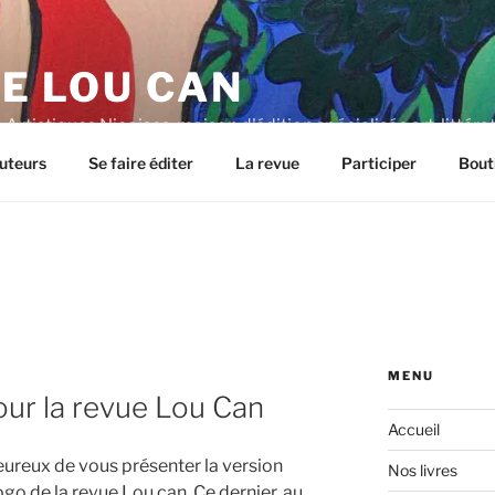
E LOU CAN
Artistiques Niçoises, maison d'édition spécialisée art, littéra
uteurs
Se faire éditer
La revue
Participer
Bout
MENU
ur la revue Lou Can
Accueil
reux de vous présenter la version
Nos livres
go de la revue Lou can. Ce dernier, au