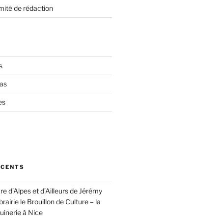
mité de rédaction
s
as
es
ÉCENTS
vre d’Alpes et d’Ailleurs de Jérémy
brairie le Brouillon de Culture – la
inerie à Nice