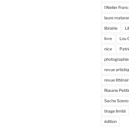
l'Atelier Fran
laure matara
librairie
Li
livre
Lou 
nice
Patr
photographie
revue artisti
revue littérair
Roxane Petiti
Sacha Sosno
tirage limité
édition