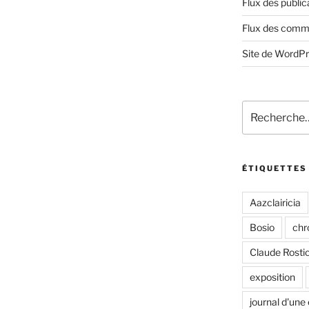
Flux des public
Flux des comm
Site de WordP
Recherche
pour
:
ÉTIQUETTES
Aazclairicia
Bosio
chr
Claude Rosti
exposition
journal d'une