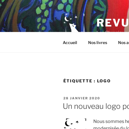
Aller
au
contenu
REVU
principal
Les Chroniques 
Accueil
Nos livres
Nos a
ÉTIQUETTE :
LOGO
PUBLIÉ
28 JANVIER 2020
LE
Un nouveau logo po
Nous sommes heu
modernisée du lo