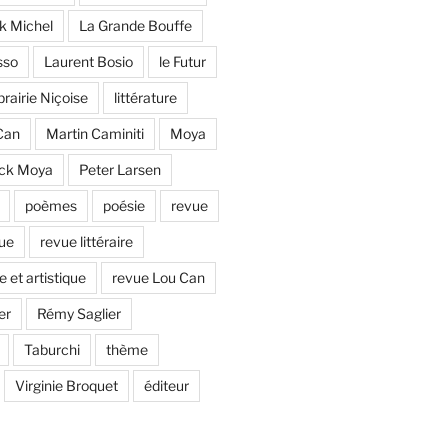
ck Michel
La Grande Bouffe
sso
Laurent Bosio
le Futur
brairie Niçoise
littérature
Can
Martin Caminiti
Moya
ick Moya
Peter Larsen
poèmes
poésie
revue
que
revue littéraire
e et artistique
revue Lou Can
er
Rémy Saglier
Taburchi
thème
Virginie Broquet
éditeur