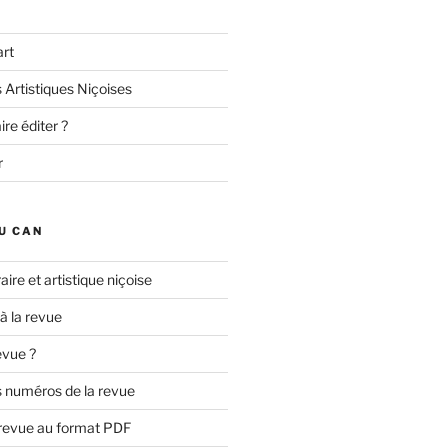
art
 Artistiques Niçoises
re éditer ?
r
U CAN
aire et artistique niçoise
 à la revue
evue ?
 numéros de la revue
 revue au format PDF