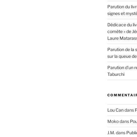
Parution du livr
signes et myst
Dédicace du liv
comète » de Jér
Laure Mataras
Parution de la 
sur la queue d
Parution d’un 
Taburchi
COMMENTAIR
Lou Can
dans
P
Moko
dans
Pou
J.M.
dans
Publi