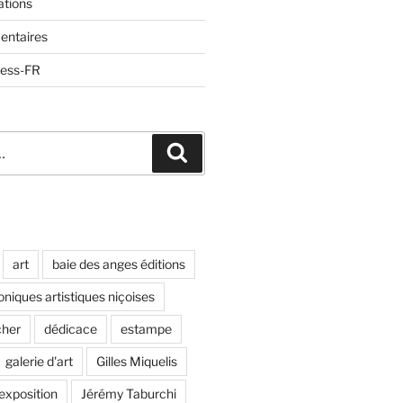
ations
entaires
ress-FR
Recherche
art
baie des anges éditions
oniques artistiques niçoises
cher
dédicace
estampe
galerie d'art
Gilles Miquelis
 exposition
Jérémy Taburchi