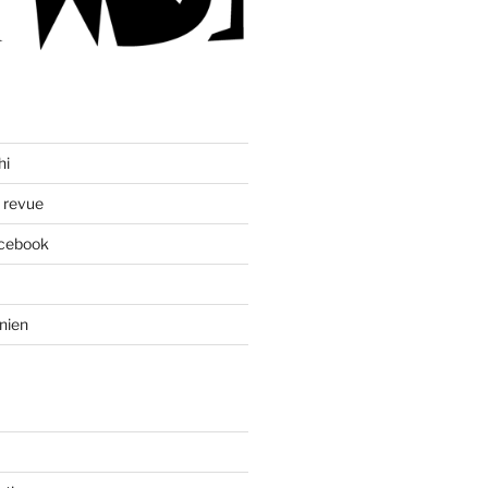
hi
a revue
acebook
nien