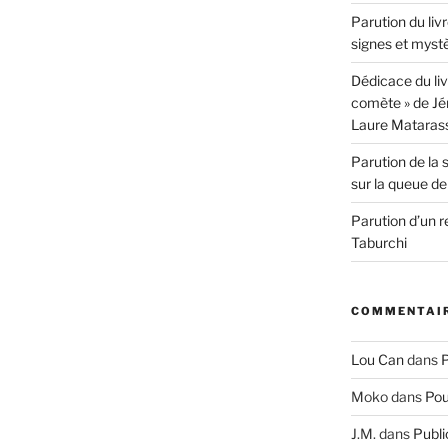
Parution du livr
signes et myst
Dédicace du liv
comète » de Jér
Laure Mataras
Parution de la 
sur la queue d
Parution d’un 
Taburchi
COMMENTAIR
Lou Can
dans
P
Moko
dans
Pou
J.M.
dans
Publi