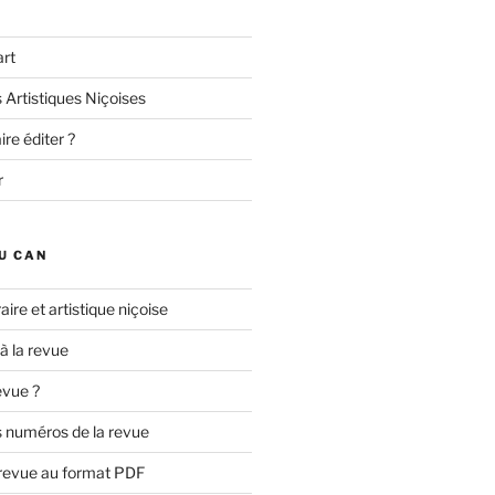
art
 Artistiques Niçoises
re éditer ?
r
U CAN
aire et artistique niçoise
 à la revue
evue ?
 numéros de la revue
 revue au format PDF