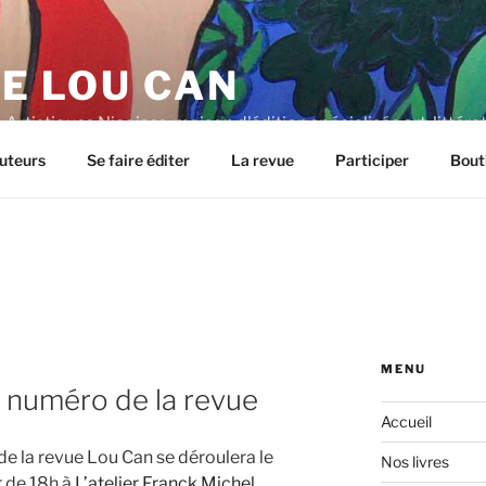
E LOU CAN
Artistiques Niçoises, maison d'édition spécialisée art, littéra
uteurs
Se faire éditer
La revue
Participer
Bout
MENU
e numéro de la revue
Accueil
de la revue Lou Can se déroulera le
Nos livres
r de 18h à
L’atelier Franck Michel
.