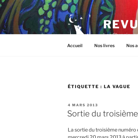
Aller
au
contenu
REVU
principal
Les Chroniques 
Accueil
Nos livres
Nos a
ÉTIQUETTE :
LA VAGUE
PUBLIÉ
4 MARS 2013
LE
Sortie du troisièm
La sortie du troisième numéro 
mercredi 20 mars 2013 à parti