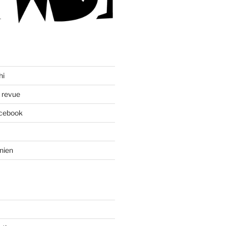
hi
a revue
acebook
nien