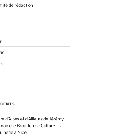
mité de rédaction
s
as
es
ÉCENTS
vre d’Alpes et d’Ailleurs de Jérémy
brairie le Brouillon de Culture – la
inerie à Nice