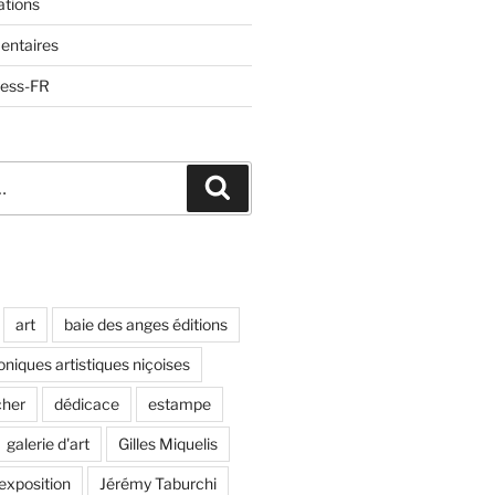
ations
entaires
ress-FR
Recherche
art
baie des anges éditions
oniques artistiques niçoises
cher
dédicace
estampe
galerie d'art
Gilles Miquelis
 exposition
Jérémy Taburchi