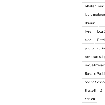
l'Atelier Fran
laure matara
librairie
Li
livre
Lou 
nice
Patr
photographie
revue artisti
revue littérair
Roxane Petiti
Sacha Sosno
tirage limité
édition