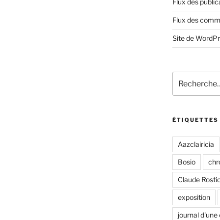
Flux des public
Flux des comm
Site de WordP
Recherche
pour
:
ÉTIQUETTES
Aazclairicia
Bosio
chr
Claude Rosti
exposition
journal d'une