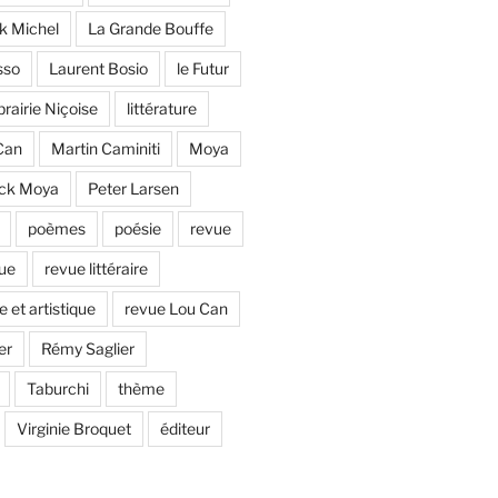
ck Michel
La Grande Bouffe
sso
Laurent Bosio
le Futur
brairie Niçoise
littérature
Can
Martin Caminiti
Moya
ick Moya
Peter Larsen
poèmes
poésie
revue
que
revue littéraire
e et artistique
revue Lou Can
er
Rémy Saglier
Taburchi
thème
Virginie Broquet
éditeur