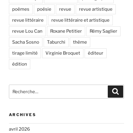
poèmes
poésie
revue
revue artistique
revue littéraire
revue littéraire et artistique
revue Lou Can
Roxane Petitier
Rémy Saglier
Sacha Sosno
Taburchi
thème
tirage limité
Virginie Broquet
éditeur
édition
Recherche
Recher
pour
:
ARCHIVES
avril 2026