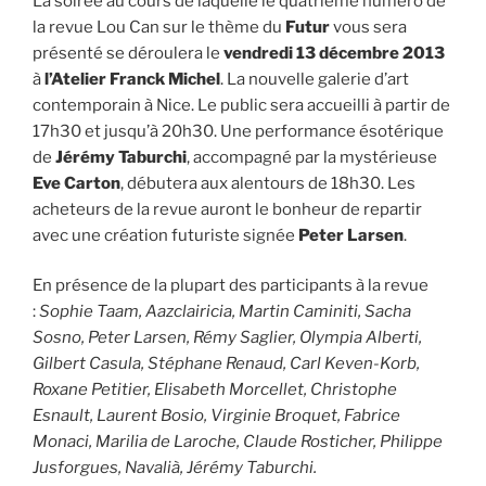
La soirée au cours de laquelle le quatrième numéro de
la revue Lou Can sur le thème du
Futur
vous sera
présenté se déroulera le
vendredi 13 décembre 2013
à
l’Atelier Franck Michel
. La nouvelle galerie d’art
contemporain à Nice. Le public sera accueilli à partir de
17h30 et jusqu’à 20h30. Une performance ésotérique
de
Jérémy Taburchi
, accompagné par la mystérieuse
Eve Carton
, débutera aux alentours de 18h30. Les
acheteurs de la revue auront le bonheur de repartir
avec une création futuriste signée
Peter Larsen
.
En présence de la plupart des participants à la revue
:
Sophie Taam, Aazclairicia, Martin Caminiti, Sacha
Sosno, Peter Larsen, Rémy Saglier, Olympia Alberti,
Gilbert Casula, Stéphane Renaud, Carl Keven-Korb,
Roxane Petitier, Elisabeth Morcellet, Christophe
Esnault, Laurent Bosio, Virginie Broquet, Fabrice
Monaci, Marilia de Laroche, Claude Rosticher, Philippe
Jusforgues, Navalià,
Jérémy Taburchi
.