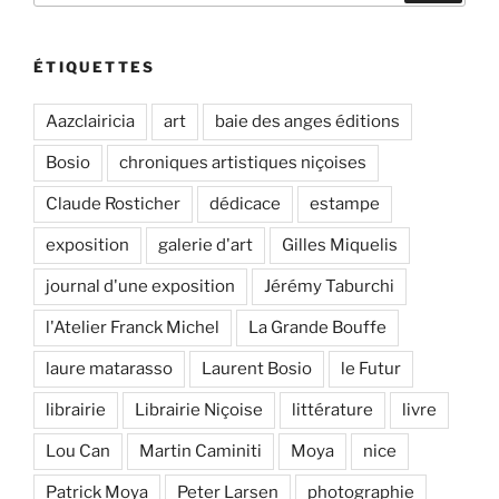
:
ÉTIQUETTES
Aazclairicia
art
baie des anges éditions
Bosio
chroniques artistiques niçoises
Claude Rosticher
dédicace
estampe
exposition
galerie d'art
Gilles Miquelis
journal d'une exposition
Jérémy Taburchi
l'Atelier Franck Michel
La Grande Bouffe
laure matarasso
Laurent Bosio
le Futur
librairie
Librairie Niçoise
littérature
livre
Lou Can
Martin Caminiti
Moya
nice
Patrick Moya
Peter Larsen
photographie