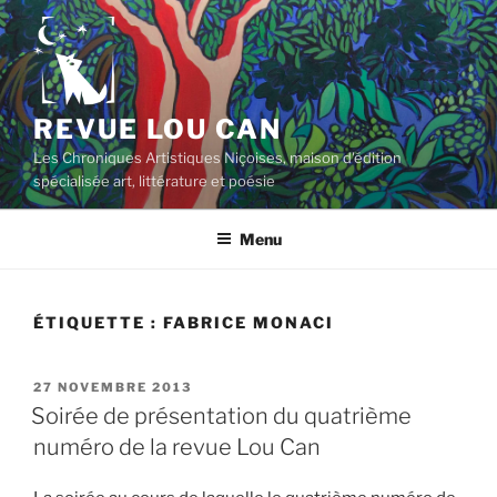
Aller
au
contenu
principal
REVUE LOU CAN
Les Chroniques Artistiques Niçoises, maison d'édition
spécialisée art, littérature et poésie
Menu
ÉTIQUETTE :
FABRICE MONACI
PUBLIÉ
27 NOVEMBRE 2013
LE
Soirée de présentation du quatrième
numéro de la revue Lou Can