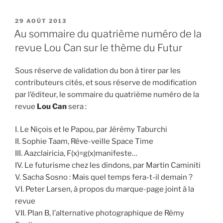
PUBLIÉ
29 AOÛT 2013
LE
Au sommaire du quatrième numéro de la
revue Lou Can sur le thème du Futur
Sous réserve de validation du bon à tirer par les
contributeurs cités, et sous réserve de modification
par l’éditeur, le sommaire du quatrième numéro de la
revue
Lou Can
sera :
I. Le Niçois et le Papou, par Jérémy Taburchi
II. Sophie Taam, Rêve-veille Space Time
III. Aazclairicia, F(x)=g(x)manifeste…
IV. Le futurisme chez les dindons, par Martin Caminiti
V. Sacha Sosno : Mais quel temps fera-t-il demain ?
VI. Peter Larsen, à propos du marque-page joint à la
revue
VII. Plan B, l’alternative photographique de Rémy