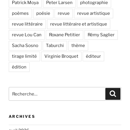
Patrick Moya
Peter Larsen
photographie
poèmes
poésie
revue
revue artistique
revue littéraire
revue littéraire et artistique
revue Lou Can
Roxane Petitier
Rémy Saglier
Sacha Sosno
Taburchi
thème
tirage limité
Virginie Broquet
éditeur
édition
Recherche
Recher
pour
:
ARCHIVES