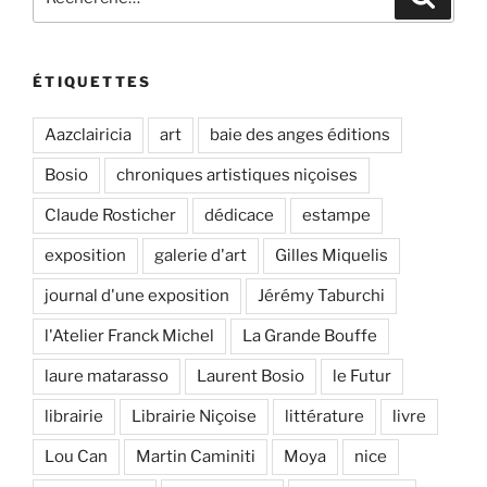
pour
:
ÉTIQUETTES
Aazclairicia
art
baie des anges éditions
Bosio
chroniques artistiques niçoises
Claude Rosticher
dédicace
estampe
exposition
galerie d'art
Gilles Miquelis
journal d'une exposition
Jérémy Taburchi
l'Atelier Franck Michel
La Grande Bouffe
laure matarasso
Laurent Bosio
le Futur
librairie
Librairie Niçoise
littérature
livre
Lou Can
Martin Caminiti
Moya
nice