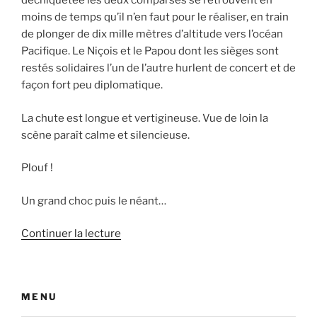
déchiquetée les deux comparses se retrouvent en
moins de temps qu’il n’en faut pour le réaliser, en train
de plonger de dix mille mètres d’altitude vers l’océan
Pacifique. Le Niçois et le Papou dont les sièges sont
restés solidaires l’un de l’autre hurlent de concert et de
façon fort peu diplomatique.
La chute est longue et vertigineuse. Vue de loin la
scène paraît calme et silencieuse.
Plouf !
Un grand choc puis le néant…
de
Continuer la lecture
« Le
Niçois
et
MENU
le