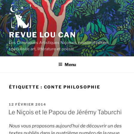
Aller
au
contenu
principal
REVUE LOU CAN
Les Chroniques Artistiques Niçoises, maison d'édition
spécialisée art, littérature et poésie
Menu
ÉTIQUETTE :
CONTE PHILOSOPHIE
PUBLIÉ
12 FÉVRIER 2014
LE
Le Niçois et le Papou de Jérémy Taburchi
Nous vous proposons aujourd’hui de découvrir un des
textes publiés dans le quatrième numéro de la revue