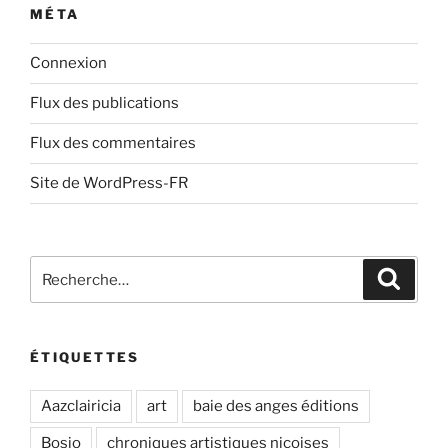
MÉTA
Connexion
Flux des publications
Flux des commentaires
Site de WordPress-FR
Recherche
Recher
pour
:
ÉTIQUETTES
Aazclairicia
art
baie des anges éditions
Bosio
chroniques artistiques niçoises