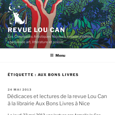
Aller
au
contenu
principal
REVUE LOU CAN
Les Chroniques Artistiques Niçoises, maison d'édition
spécialisée art, littérature et poésie
Menu
ÉTIQUETTE :
AUX BONS LIVRES
PUBLIÉ
24 MAI 2013
LE
Dédicaces et lectures de la revue Lou Can
à la librairie Aux Bons Livres à Nice