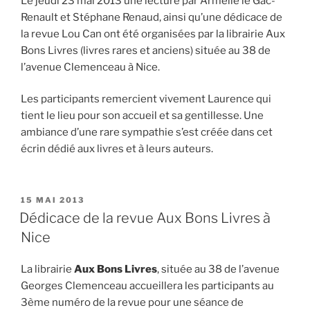
Le jeudi 23 mai 2013 une lecture par Armelle le Gac-
Renault et Stéphane Renaud, ainsi qu’une dédicace de
la revue Lou Can ont été organisées par la librairie Aux
Bons Livres (livres rares et anciens) située au 38 de
l’avenue Clemenceau à Nice.
Les participants remercient vivement Laurence qui
tient le lieu pour son accueil et sa gentillesse. Une
ambiance d’une rare sympathie s’est créée dans cet
écrin dédié aux livres et à leurs auteurs.
PUBLIÉ
15 MAI 2013
LE
Dédicace de la revue Aux Bons Livres à
Nice
La librairie
Aux Bons Livres
, située au 38 de l’avenue
Georges Clemenceau accueillera les participants au
3ème numéro de la revue pour une séance de