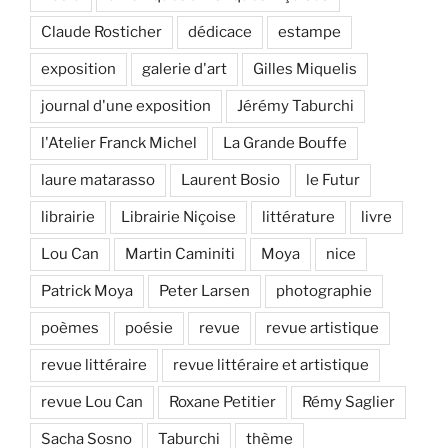
Claude Rosticher
dédicace
estampe
exposition
galerie d'art
Gilles Miquelis
journal d'une exposition
Jérémy Taburchi
l'Atelier Franck Michel
La Grande Bouffe
laure matarasso
Laurent Bosio
le Futur
librairie
Librairie Niçoise
littérature
livre
Lou Can
Martin Caminiti
Moya
nice
Patrick Moya
Peter Larsen
photographie
poèmes
poésie
revue
revue artistique
revue littéraire
revue littéraire et artistique
revue Lou Can
Roxane Petitier
Rémy Saglier
Sacha Sosno
Taburchi
thème