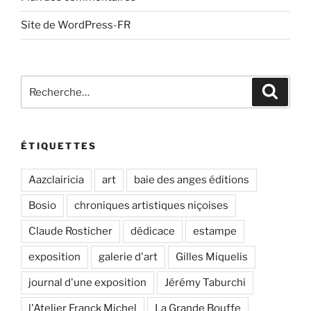
Site de WordPress-FR
Recherche
Recher
pour
:
ÉTIQUETTES
Aazclairicia
art
baie des anges éditions
Bosio
chroniques artistiques niçoises
Claude Rosticher
dédicace
estampe
exposition
galerie d'art
Gilles Miquelis
journal d'une exposition
Jérémy Taburchi
l'Atelier Franck Michel
La Grande Bouffe