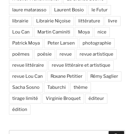
laure matarasso
Laurent Bosio
le Futur
librairie
Librairie Niçoise
littérature
livre
Lou Can
Martin Caminiti
Moya
nice
Patrick Moya
Peter Larsen
photographie
poèmes
poésie
revue
revue artistique
revue littéraire
revue littéraire et artistique
revue Lou Can
Roxane Petitier
Rémy Saglier
Sacha Sosno
Taburchi
thème
tirage limité
Virginie Broquet
éditeur
édition
Recherche