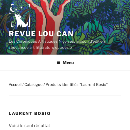
Aller
au
contenu
principal
REVUE LOU CAN
Les Chroniques Artistiques Niçoises, maison d'édition
spécialisée art, littérature et poésie
Menu
Accueil
/
Catalogue
/ Produits identifiés “Laurent Bosio”
LAURENT BOSIO
Voici le seul résultat