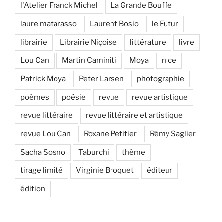
l'Atelier Franck Michel
La Grande Bouffe
laure matarasso
Laurent Bosio
le Futur
librairie
Librairie Niçoise
littérature
livre
Lou Can
Martin Caminiti
Moya
nice
Patrick Moya
Peter Larsen
photographie
poèmes
poésie
revue
revue artistique
revue littéraire
revue littéraire et artistique
revue Lou Can
Roxane Petitier
Rémy Saglier
Sacha Sosno
Taburchi
thème
tirage limité
Virginie Broquet
éditeur
édition