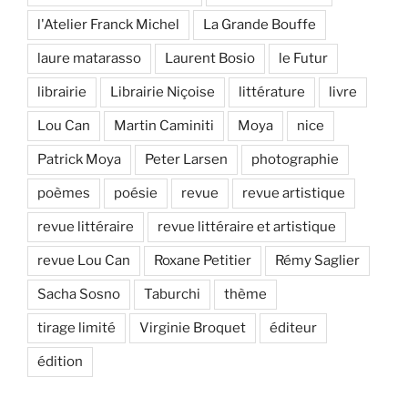
l'Atelier Franck Michel
La Grande Bouffe
laure matarasso
Laurent Bosio
le Futur
librairie
Librairie Niçoise
littérature
livre
Lou Can
Martin Caminiti
Moya
nice
Patrick Moya
Peter Larsen
photographie
poèmes
poésie
revue
revue artistique
revue littéraire
revue littéraire et artistique
revue Lou Can
Roxane Petitier
Rémy Saglier
Sacha Sosno
Taburchi
thème
tirage limité
Virginie Broquet
éditeur
édition