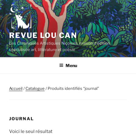
Aller
au
contenu
principal
REVUE LOU CAN
Les Chroniques Artistiques Niçoises, maison d'édition
spécialisée art, littérature et poésie
Menu
Accueil
/
Catalogue
/ Produits identifiés “journal”
JOURNAL
Voici le seul résultat