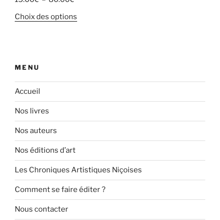
de
Ce
Choix des options
prix :
produit
15.00€
a
à
plusieurs
80.00€
variations.
MENU
Les
options
Accueil
peuvent
être
Nos livres
choisies
Nos auteurs
sur
la
Nos éditions d’art
page
du
Les Chroniques Artistiques Niçoises
produit
Comment se faire éditer ?
Nous contacter