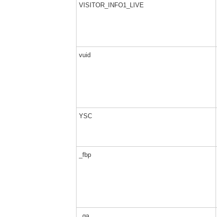
VISITOR_INFO1_LIVE
vuid
YSC
_fbp
_ga