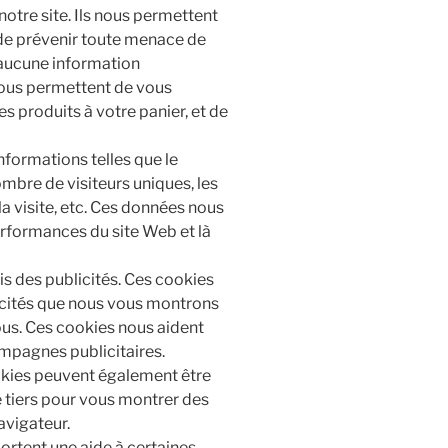
notre site. Ils nous permettent
t de prévenir toute menace de
t aucune information
vous permettent de vous
s produits à votre panier, et de
nformations telles que le
ombre de visiteurs uniques, les
la visite, etc. Ces données nous
erformances du site Web et là
is des publicités. Ces cookies
licités que nous vous montrons
vous. Ces cookies nous aident
ampagnes publicitaires.
okies peuvent également être
té tiers pour vous montrer des
avigateur.
portent une aide à certaines